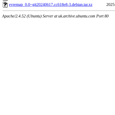
evremap_0.0~git20240617.cc618e8-3.debian.tar.xz
2025
Apache/2.4.52 (Ubuntu) Server at uk.archive.ubuntu.com Port 80